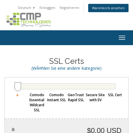
Deutsch
Einloggen
Registrieren
Warenkorb ansehen
Togg
navig
SSL Certs
(WÃ¤hlen Sie eine andere Kategorie)
a
Comodo
Comodo
GeoTrust
Secure Site
SSL Cert
Essential
Instant SSL
Rapid SSL
with EV
Wildcard
SSL
a
$0.00 USD