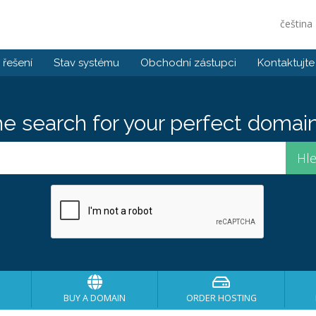
čeština
řešení
Stav systému
Obchodní zástupci
Kontaktujte
he search for your perfect domain
BUY A DOMAIN
ORDER HOSTING