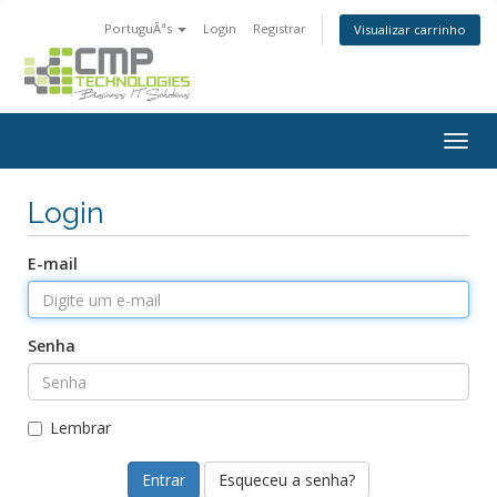
PortuguÃªs
Login
Registrar
Visualizar carrinho
Togg
navig
Login
E-mail
Senha
Lembrar
Esqueceu a senha?