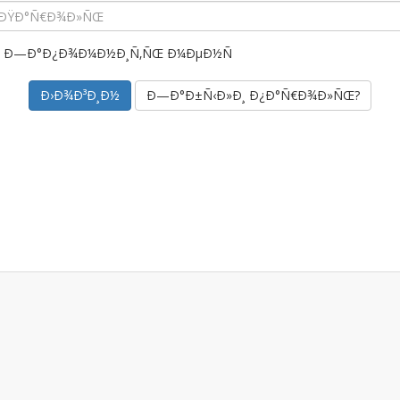
Ð—Ð°Ð¿Ð¾Ð¼Ð½Ð¸Ñ‚ÑŒ Ð¼ÐµÐ½Ñ
Ð—Ð°Ð±Ñ‹Ð»Ð¸ Ð¿Ð°Ñ€Ð¾Ð»ÑŒ?