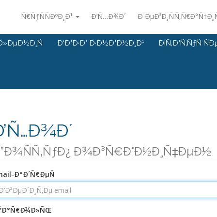
Ñ€ÑƒÑÑÐºÐ¸Ð¹
Ð’Ñ…Ð¾Ð´
Ð ÐµÐ³Ð¸ÑÑ‚Ñ€Ð°Ñ†Ð¸Ñ
Ð»ÐµÐ½Ð¸Ñ
Ð‘Ð°Ð·Ð° Ð·Ð½Ð°Ð½Ð¸Ð¹
Ð¡Ñ‚Ð°Ñ‚ÑƒÑ ÑÐ
Ð’Ñ…Ð¾Ð´
”Ð¾ÑÑ‚ÑƒÐ¿ Ð¾Ð³Ñ€Ð°Ð½Ð¸Ñ‡ÐµÐ½
mail-Ð°Ð´Ñ€ÐµÑ
ŸÐ°Ñ€Ð¾Ð»ÑŒ